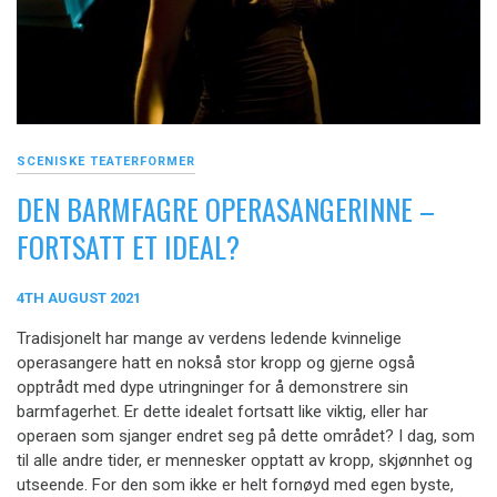
SCENISKE TEATERFORMER
DEN BARMFAGRE OPERASANGERINNE –
FORTSATT ET IDEAL?
4TH AUGUST 2021
Tradisjonelt har mange av verdens ledende kvinnelige
operasangere hatt en nokså stor kropp og gjerne også
opptrådt med dype utringninger for å demonstrere sin
barmfagerhet. Er dette idealet fortsatt like viktig, eller har
operaen som sjanger endret seg på dette området? I dag, som
til alle andre tider, er mennesker opptatt av kropp, skjønnhet og
utseende. For den som ikke er helt fornøyd med egen byste,