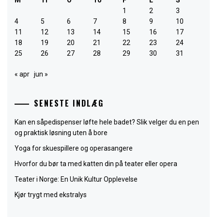
M
Ti
O
To
F
L
S
1
2
3
4
5
6
7
8
9
10
11
12
13
14
15
16
17
18
19
20
21
22
23
24
25
26
27
28
29
30
31
« apr
jun »
SENESTE INDLÆG
Kan en såpedispenser løfte hele badet? Slik velger du en pen
og praktisk løsning uten å bore
Yoga for skuespillere og operasangere
Hvorfor du bør ta med katten din på teater eller opera
Teater i Norge: En Unik Kultur Opplevelse
Kjør trygt med ekstralys