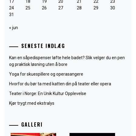
17
18
19
20
21
22
23
24
25
26
27
28
29
30
31
« jun
SENESTE INDLÆG
Kan en såpedispenser løfte hele badet? Slik velger du en pen
og praktisk løsning uten å bore
Yoga for skuespillere og operasangere
Hvorfor du bør ta med katten din på teater eller opera
Teater i Norge: En Unik Kultur Opplevelse
Kjør trygt med ekstralys
GALLERI