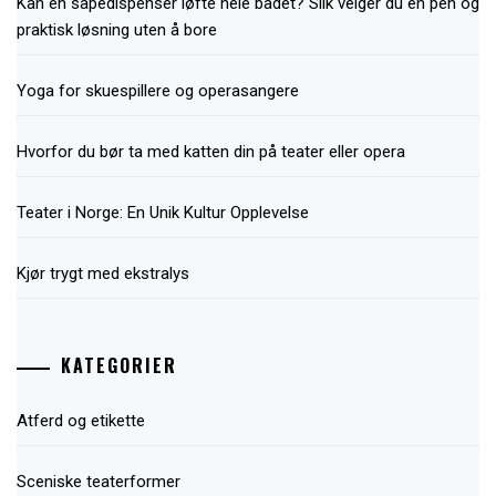
Kan en såpedispenser løfte hele badet? Slik velger du en pen og
praktisk løsning uten å bore
Yoga for skuespillere og operasangere
Hvorfor du bør ta med katten din på teater eller opera
Teater i Norge: En Unik Kultur Opplevelse
Kjør trygt med ekstralys
KATEGORIER
Atferd og etikette
Sceniske teaterformer