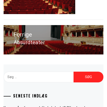
Indlægsnavigation
Absurdteater
Previous
post:
Søg
efter:
SENESTE INDLÆG