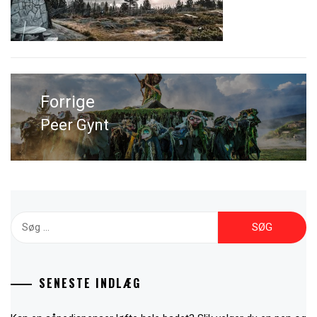
Indlægsnavigation
Peer Gynt
Previous
post:
Søg
efter:
SENESTE INDLÆG