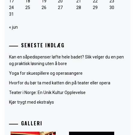
17
18
19
20
21
22
23
24
25
26
27
28
29
30
31
« jun
SENESTE INDLÆG
Kan en såpedispenser løfte hele badet? Slik velger du en pen
og praktisk løsning uten å bore
Yoga for skuespillere og operasangere
Hvorfor du bør ta med katten din på teater eller opera
Teater i Norge: En Unik Kultur Opplevelse
Kjør trygt med ekstralys
GALLERI