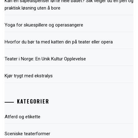
Kan en såpedispenser løfte hele badet? Slik velger du en pen og
praktisk løsning uten å bore
Yoga for skuespillere og operasangere
Hvorfor du bør ta med katten din på teater eller opera
Teater i Norge: En Unik Kultur Opplevelse
Kjør trygt med ekstralys
KATEGORIER
Atferd og etikette
Sceniske teaterformer