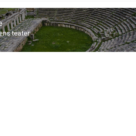
gation
ens teater
ous