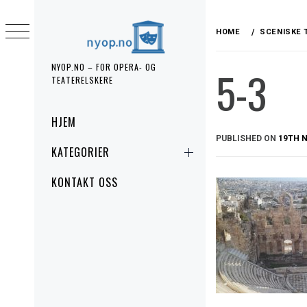
Skip
to
HOME
SCENISKE 
content
NYOP.NO – FOR OPERA- OG
5-3
TEATERELSKERE
Primary
HJEM
Menu
PUBLISHED ON
19TH 
KATEGORIER
KONTAKT OSS