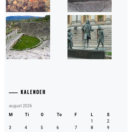
KALENDER
august 2026
M
Ti
O
To
F
L
S
1
2
3
4
5
6
7
8
9