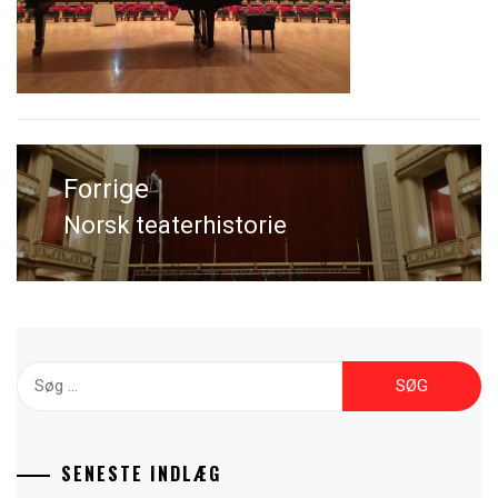
Indlægsnavigation
Norsk teaterhistorie
Previous
post:
Søg
efter:
SENESTE INDLÆG