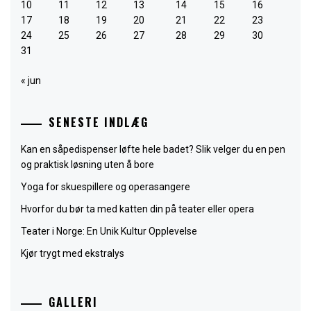
10
11
12
13
14
15
16
17
18
19
20
21
22
23
24
25
26
27
28
29
30
31
« jun
SENESTE INDLÆG
Kan en såpedispenser løfte hele badet? Slik velger du en pen
og praktisk løsning uten å bore
Yoga for skuespillere og operasangere
Hvorfor du bør ta med katten din på teater eller opera
Teater i Norge: En Unik Kultur Opplevelse
Kjør trygt med ekstralys
GALLERI