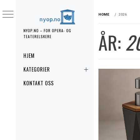
Skip
to
HOME
2026
content
NYOP.NO – FOR OPERA- OG
ÅR:
2
TEATERELSKERE
Primary
HJEM
Menu
KATEGORIER
KONTAKT OSS