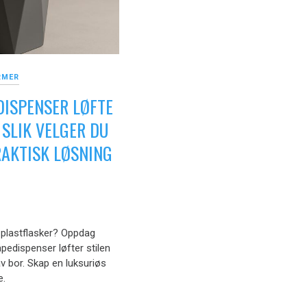
RMER
DISPENSER LØFTE
 SLIK VELGER DU
RAKTISK LØSNING
 plastflasker? Oppdag
pedispenser løfter stilen
v bor. Skap en luksuriøs
e.