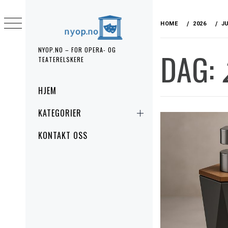
Skip
to
HOME
2026
J
content
NYOP.NO – FOR OPERA- OG
DAG:
TEATERELSKERE
Primary
HJEM
Menu
KATEGORIER
KONTAKT OSS