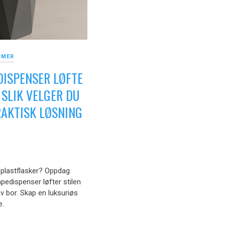
RMER
DISPENSER LØFTE
 SLIK VELGER DU
RAKTISK LØSNING
 plastflasker? Oppdag
pedispenser løfter stilen
v bor. Skap en luksuriøs
e.