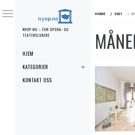
Skip
to
HOME
2021
N
content
NYOP.NO – FOR OPERA- OG
MÅNE
TEATERELSKERE
Primary
HJEM
Menu
KATEGORIER
KONTAKT OSS