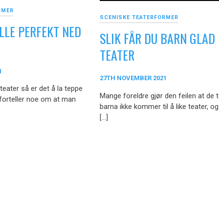
RMER
SCENISKE TEATERFORMER
LLE PERFEKT NED
SLIK FÅR DU BARN GLAD 
TEATER
1
27TH NOVEMBER 2021
eater så er det å la teppe
Mange foreldre gjør den feilen at de 
 forteller noe om at man
barna ikke kommer til å like teater, og
[…]