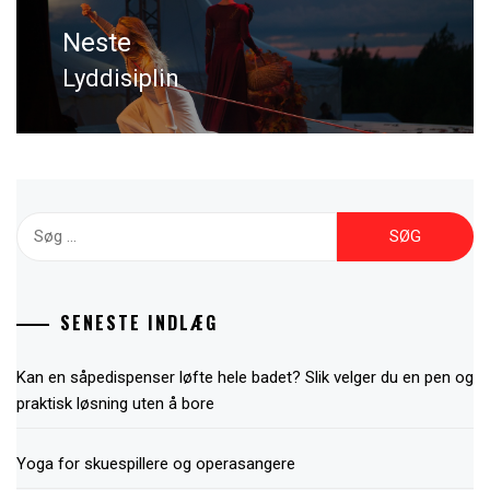
Lyddisiplin
Next
post:
Søg
efter:
SENESTE INDLÆG
Kan en såpedispenser løfte hele badet? Slik velger du en pen og
praktisk løsning uten å bore
Yoga for skuespillere og operasangere