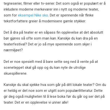
tegneserier, filmer eller tv-serier. Det som også er populært er å
inkludere moderne merkevarer inn i nytt og moderne teater,
som for
eksempel Nike sko
. Det er spennende når flinke
tekstforfattere greier å modernisere gamle stykker.
Det å dra på teater er en såpass fin opplevelse at det absolutt
bør gjøres så ofte som man kan. Kanskje du kan dra på en
teaterfestival? Det er jo så mye spennende som skjer i
nærmiljøet?
Det er noe spesielt med å bare sette seg ned å vente på at
sceneteppet skal gå opp og du kan nyte de utrolige
skuespillerene.
Kanskje du skal sjekke hva som går på ditt lokale teater? Om du
er heldig er det noe som er utgitt som populærlitteratur. Dette
gir deg også muligheten til å lese boka før du går og ser det på
teater. Det er en opplevelse vi unner alle!